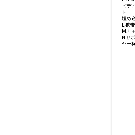
ビデオ
ト
埋め込
L.携
M.リ
N.
ヤー