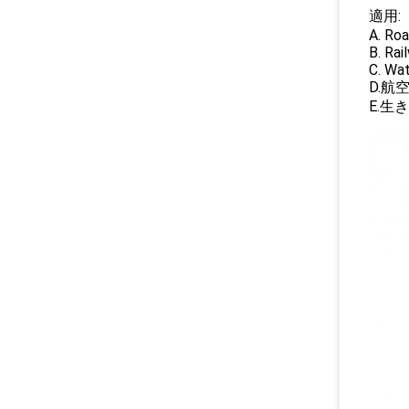
適用:
A. Roa
B. Rai
C. Wat
D.航
E.