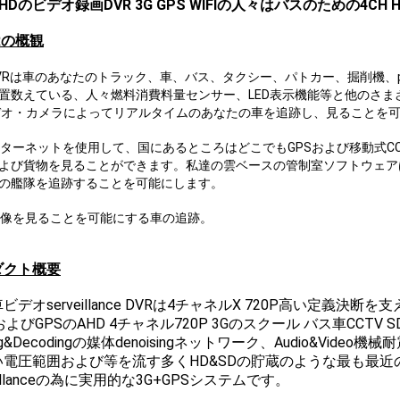
P HDのビデオ録画DVR 3G GPS WIFIの人々はバスのための4CH 
Rの概観
VRは車のあなたのトラック、車、バス、タクシー、パトカー、掘削機、pe
置数えている、人々燃料消費料量センサー、LED表示機能等と他のさま
デオ・カメラによってリアルタイムのあなたの車を追跡し、見ることを
ターネットを使用して、国にあるところはどこでもGPSおよび移動式C
よび貨物を見ることができます。私達の雲ベースの管制室ソフトウェア
の艦隊を追跡することを可能にします。
像を見ることを可能にする車の追跡。
ダクト概要
ビデオserveillance DVRは4チャネルX 720P高い定義決断を
およびGPSのAHD 4チャネル720P 3Gのスクール バス車CCTV SDカー
ing&Decodingの媒体denoisingネットワーク、Audio&V
い電圧範囲および等を流す多くHD&SDの貯蔵のような最も最
veillanceの為に実用的な3G+GPSシステムです。