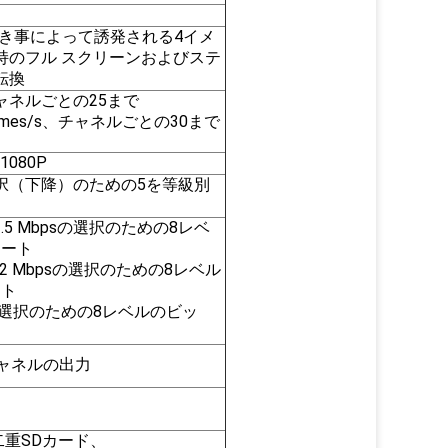
分、でき事によって誘発される4イメ
持のフル スクリーンおよびステ
転換
s、チャネルごとの25まで
0 frames/s、チャネルごとの30まで
080P
択（下降）のための5を等級別
 | 1.5 Mbpsの選択のための8レベ
レート
s | 2 Mbpsの選択のための8レベル
ート
Mbpsの選択のための8レベルのビッ
ャネルの出力
二重SDカード、