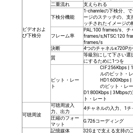
二重流れ
支えられる
1-channleの下検
下検分機能
ージのステッチの、支
ッチされたイメージの
ビデオおよ
PAL:100 frames/
び下検分
フレーム率
frames/s;NTSC:12
frames/s
決断
4つのチャネルx720Pか1
等級別にして下さい選
質
にするために1つを
CIF:256Kbps
ルのビット・
ビット・レー
HD1:600Kbp
ト
のビット・レ
D1:800Kbps | 3
ト・レート
可聴周波入
4チャネルの入力、1チ
力、出力
可聴周波
圧縮のフォー
G.726コーディング
マット
記憶媒体
32Gまで支える支持の