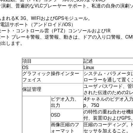
演劇、普遍的なVLCプレーヤー サポート、私達の自身の演劇ソフトウ
まれるK. 3G、WIFIおよびGPSモジュール。
帯電話サポート（アンドロイド/iOS）
モート・コントロール雲（PTZ）コンソールおよびIR
サポート ブレーキ警報、逆警報、動きは、ドアの入り口警報、C
検出します。
項目
記述
OS
Linux
グラフィック操作インター
システム・パラメータ
フェイス
ローラーを通して置く
ユーザ パスワード、
保証管理
された伝達のための2
ビデオ入力、
4チャネルのビデオ入力、1c
出力
p、75Ω
の特性の重ね合わせ機
OSD
付、装置IDおよびGPS
画像圧縮のフ
圧縮のコーディング。Hi
ォーマット
セッサを加えること。