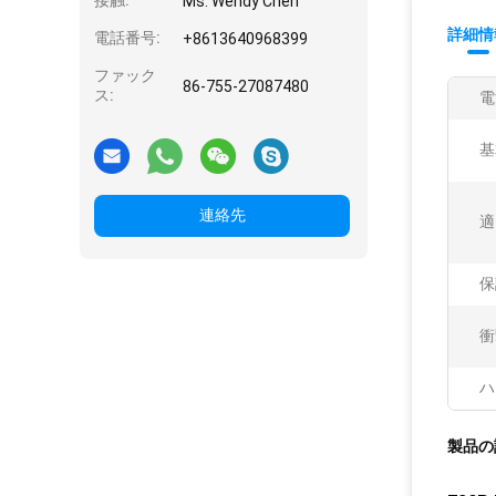
接触:
Ms. Wendy Chen
詳細情
電話番号:
+8613640968399
ファック
86-755-27087480
ス:
電
基
連絡先
適
保
衝
ハ
製品の