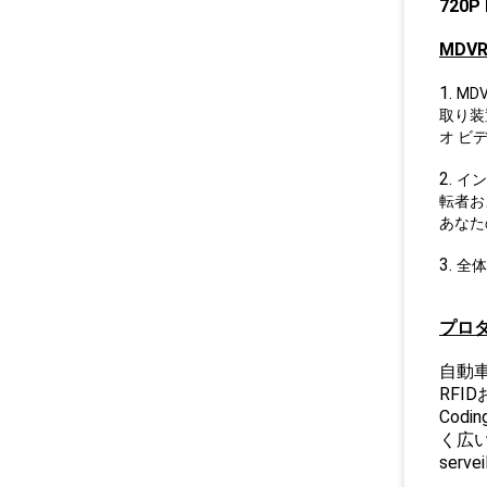
720
MDV
1.
MD
取り装
オ ビ
2.
イン
転者お
あなた
3.
全体
プロ
自動車
RFID
Cod
く広
ser