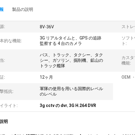
報
製品の説明
源:
ストレ
8V-36V
3G リアルタイムと、GPS の追跡
ソフト
本的な機能:
監察する 4 台のカメラ
ト:
バス、トラック、タクシー、タク
カスタ
当:
シー、ガソリン、掘削機、鉱山の
機能:
トラック艦隊
証:
12ヶ月
OEM ・
軍隊の使用を用いる国際的レベル
撃抵抗:
のレベル
イライト:
3g cctv の dvr
,
3G H.264 DVR
説明