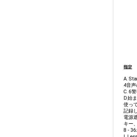
指定
A. 
4音声
C. 6
D.
使っ
記録し
電源遮
キー、
8 -
I. 