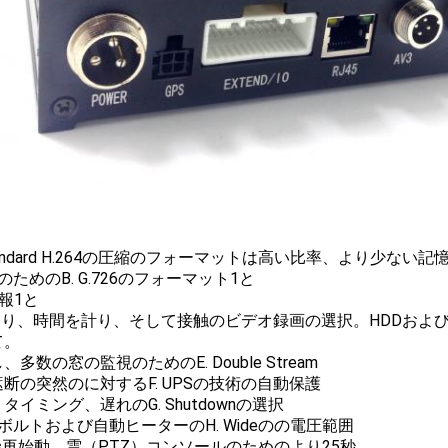
Standard H.264の圧縮のフォーマットは高い比率、より少
のためのB. G.726のフォーマット1と
警報1と
始まり、時間を計り、そして接触のビデオ録画の選択。HDDおよ
て。
、多数の窓の監視のためのE. Double Stream
断の突然のに対するF. UPSの技術の自動保護
タイミング、遅れのG. Shutdownの選択
 36ボルトおよび自動ヒーターのH. Wideのの電圧範囲
Less再始動、雲（PTZ）コンソールのためのより25秒