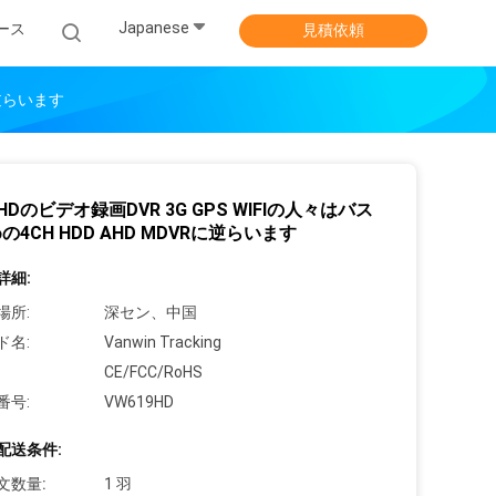
Japanese
ース
見積依頼
に逆らいます
 HDのビデオ録画DVR 3G GPS WIFIの人々はバス
の4CH HDD AHD MDVRに逆らいます
詳細:
場所:
深セン、中国
ド名:
Vanwin Tracking
CE/FCC/RoHS
番号:
VW619HD
配送条件:
文数量:
1 羽