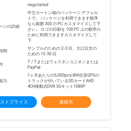
negotiated
中立カートン箱のパッケージ デフォル
トで。 パッケージを利用できます順序
なら範囲 300 の PC カスタマイズして下
ージの詳細:
さい。 ロゴの印刷を 100 PC 上の順序の
ために利用できますカスタマイズして
下
サンプルのための 2-3 日、大口注文の
時間:
ための 15-30 日
T / Tまたはウェスタンユニオンまたは
件:
PayPal
1ヶ月あたりの5,000pcs;Wifi任意GPSの
能力:
トラックが付いているSDカードAHD
4CH移動式DVR 3Gキット1080P
ストプライス
連絡先