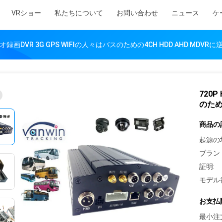
VRショー
私たちについて
お問い合わせ
ニュース
ケ
デオ録画DVR 3G GPS WIFIの人々はバスのための4CH HDD AHD MDVR
720P
のため
商品の
起源の
ブラン
証明:
モデル
お支払
最小注