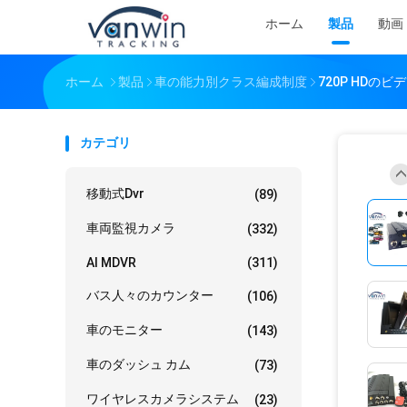
ホーム
製品
動画
ホーム
製品
車の能力別クラス編成制度
720P HDのビ
カテゴリ
移動式dvr
(89)
車両監視カメラ
(332)
AI MDVR
(311)
バス人々のカウンター
(106)
車のモニター
(143)
車のダッシュ カム
(73)
ワイヤレスカメラシステム
(23)