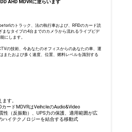
HDD AHD MDVRに逆らいます
torlのトラック、法の執行車および、RFIDのカード読
ざまなタイプの4台までのカメラから流れるライブビデ
可能にします。
CTVの技術、今あなたのオフィスからのあなたの車、運
はまたおよび多く速度、位置、燃料レベルを識別する
支えます。
ドMDVRはVeihcleのAudio&Video
ideo機械耐震性（反振動）、UPS力の保護、適用範囲が広
近のハイテクノロジーを結合する移動式