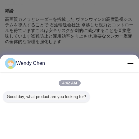
結論
高画質カメラとレーダーを搭載した ヴァンウィンの高度監視シス
テムを導入することで 石油輸送会社は 卓越した視力とコントロー
ルを得ていますこれは安全リスクが劇的に減少することを直接意
味しています盗難防止と運用効率を向上させ,重要なタンカー艦隊
の全体的な管理を強化します.
Wendy Chen
推薦されたプロダクト
4:42 AM
Good day, what product are you looking for?
720P / 960P /
4チャネル AHD
AIダッシュカメラ
高精度バ
1280P カメラ 120
1080P SD カード
1 - 4チャンネル オ
えるカメラ
ワイドアングル
256G モバイル
プション 2TB最大
るソリュ
HD メタル ホワイ
DVR USB VGAポ
艦隊用 CMSV6プ
トドーム カメラ
ート付き トラック
ラットフォーム
バス,トラック
用セキュリティ
言語を変えて下さい
DVRレコーダー
Japanese