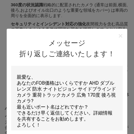
360度の状況認識
戦略的に配置されたカメラ (通常は前面,横面,
後ろ,およびオイル出口のような重要な領域をカバー) は車両の
周りを全面的に表示します.
セキュリティとインシデント対応の強化
夜間視力を含む高品質
の画像は,あらゆる条件で明確な視力を確保します.これは安全
な操縦 (特に後退) に不可欠であり,事故や危険物質の緊急事態
の場合,重要な視覚的証拠を提供します.統合された通信機能は,
メッセージ
緊急サービスとの連携も容易にする.
折り返しご連絡いたします！
リアルタイム 貨物セキュリティ 盗難対策
貨物室の継続的な監
視は,盗難の試みをリアルタイムで阻止し,検出します.カメラシ
ステムに統合されたセンサー (例えば,輸送中に指定された路線
で任意の不正アクセスまたは改変に対するアラートを誘発する
ことができます..
運用効率と説明責任の向上:
配達プロセスや貨物処理の検証可
能な記録を提供することで カメラは量/品質に関する紛争を解
決し ドライバーの説明責任を改善します石油会社にとって全体
的な艦隊管理を合理化すること.
バンウィンの総合的なタンカー監視ソリューション
ヴァンウィン・オイル・タンカー・トラック・モニタリング・シ
ステム (Vanwin Oil Tanker Truck Monitoring System) は,個別で統
合されたアプローチを提供しています.堅牢な構成には,通常以下が
含まれます.