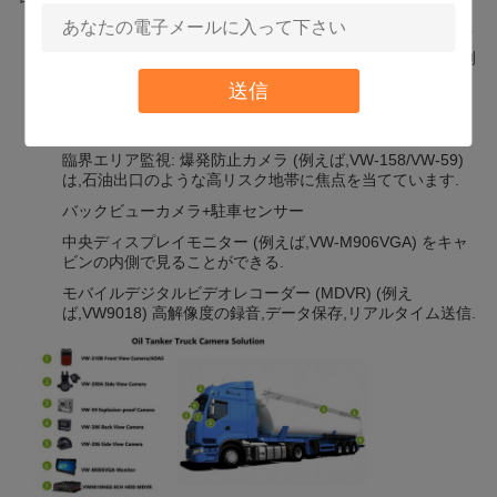
多角ビデオカバー:
主要な構成要素は,しばしば以下を含みます.
道路の観察と運転手支援のためのフロントビューカメラ (例
えば,VW-210B)
送信
サイドビューカメラ (例えば,防水型VW-206) 盲点モニタリ
ング (オプションはBSD)
臨界エリア監視: 爆発防止カメラ (例えば,VW-158/VW-59)
は,石油出口のような高リスク地帯に焦点を当てています.
バックビューカメラ+駐車センサー
中央ディスプレイモニター (例えば,VW-M906VGA) をキャ
ビンの内側で見ることができる.
モバイルデジタルビデオレコーダー (MDVR) (例え
ば,VW9018) 高解像度の録音,データ保存,リアルタイム送信.