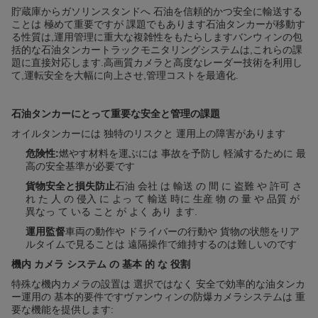
貯蔵庫からガソリンスタンドへ 石油を信頼的かつ安全に輸送する
ことは 極めて重要ですが 課題でもあります石油タンカーが移動す
る性質は,運用管理に重大な複雑性をもたらしますバンウィンの包
括的な石油タンカートラックモニタリングシステムは,これらの課
題に直接対応します.高画質カメラと高度なレーダー技術を利用し
て,運転安全を大幅に向上させ,管理コストを最適化.
石油タンカーにとって重要な安全と管理の課題
オイルタンカーには 独特のリスクと 運用上の障害があります
危険性:
燃やす材料を運ぶには 事故を予防し 軽減するために 最
高の安全基準が必要です
貨物安全と損失防止
石油 会社 は 輸送 の 間 に 盗難 や 許可 さ
れ た 人 の 侵入 に よっ て 輸送 時に 生産 物 の 量 や 品質 が
異なっ て いる こと が よく あり ます.
運用監督
車両の動作や ドライバーの行動や 貨物の状態をリア
ルタイムで見ることは 遠隔操作で維持するのは難しいのです
機内 カメラ システム の 基本 的 な 役割
特殊な機内カメラの設置は 選択ではなく 安全で効率的な油タンカ
ー運用の 基本的要件ですヴァンウィンの防爆カメラシステムは 重
要な機能を提供します: