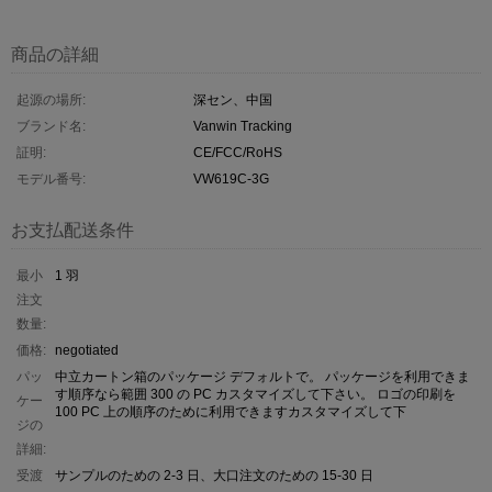
商品の詳細
起源の場所:
深セン、中国
ブランド名:
Vanwin Tracking
証明:
CE/FCC/RoHS
モデル番号:
VW619C-3G
お支払配送条件
最小
1 羽
注文
数量:
価格:
negotiated
パッ
中立カートン箱のパッケージ デフォルトで。 パッケージを利用できま
す順序なら範囲 300 の PC カスタマイズして下さい。 ロゴの印刷を
ケー
100 PC 上の順序のために利用できますカスタマイズして下
ジの
詳細:
受渡
サンプルのための 2-3 日、大口注文のための 15-30 日