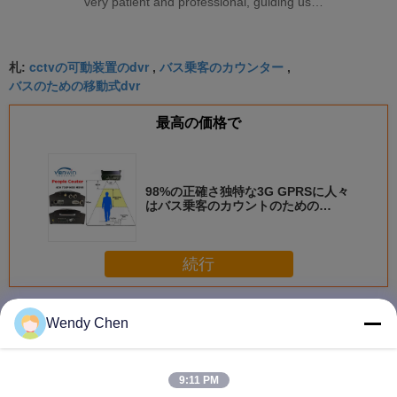
very patient and professional, guiding us
throughout the entire project, including real-time
meeting communication and providing
cctvの可動装置のdvr
バス乗客のカウンター
professional solutions quickly.
札:
,
,
バスのための移動式dvr
最高の価格で
98%の正確さ独特な3G GPRSに人々
はバス乗客のカウントのための
MDVRに逆らいます
続行
バス人々のカウンター
多く
Wendy Chen
9:11 PM