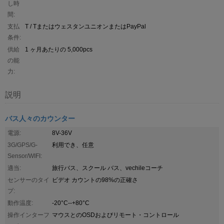
し時
間:
支払
T / TまたはウェスタンユニオンまたはPayPal
条件:
供給
1 ヶ月あたりの 5,000pcs
の能
力:
説明
バス人々のカウンター
電源:
8V-36V
3G/GPS/G-
利用でき、任意
Sensor/WIFI:
適当:
旅行バス、スクール バス、vechileコーチ
センサーのタイ
ビデオ カウントの98%の正確さ
プ:
動作温度:
-20°C--+80°C
操作インターフ
マウスとのOSDおよびリモート・コントロール