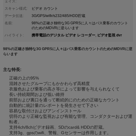
ェイス:
スキャン様式:
ビデオ カウント
データ伝送:
3G/GPS/wifir/s232/485/HDD貯蔵
名前:
98%の正確さ独特な3G GPRSに人々はバス乗客のカウント
のためのMDVRに逆らいます
携帯電話のデジタル ビデオ レコーダー
ビデオ監視 dvr
ハイライト:
,
98%の正確さ独特な3G GPRSに人々はバス乗客のカウントのためのMDVRに逆
らいます
主な特長:
正確の上の95%
混雑させたグループにもかかわらず高精度
衣服色および乗客の高さ等によって影響を与えられなくて
長い持続期間および低い維持
前部および裏口を通って断続的にのための正確なカウント
自動的に統計量のレポートを発生させて下さい
容易な取付けおよびアンインストール
切符のより正確な監視および有能な管理、コンダクターおよび運
転者。
支持4ch/8chビデオ録画、SDのcard& HDDの貯蔵。
支持3g、gpsのwifi、警報、Gセンサーは作用します。