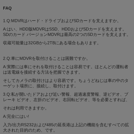
FAQ
1.Q:MDVRはハード・ドライブおよびSDカードを支えますか。
A:はい、HDD版MDVRはSSD、HDDおよびSDカードを支えます。
SDのカード バージョンMDVRは最高の2つのSDカードを支えます。
収蔵可能量は32GBから2TBにある場合もあります。
2.Q:車にMDVRを取付けることは困難ですか。
A:実際には車にそれを取付けることは容易です。ほとんどの運転者
は送電線を接続する方法を把握できます。
そしてカメラの取付けはより容易です。ちょうどねじは車の中のタ
ーゲット場所に、接続し、取付けます。
3.Q:私が開いたドアおよび近い警報、超過速度警報、逆ビデオ、ブ
レーキ ビデオ、左折のビデオ、右回転ビデオ、等を必要とすれば、
それは利用できますか。
A:完全にはい!
入力/出力RS232および485の延長港は上記の機能を含むすべての拡
大された目的のため、です。