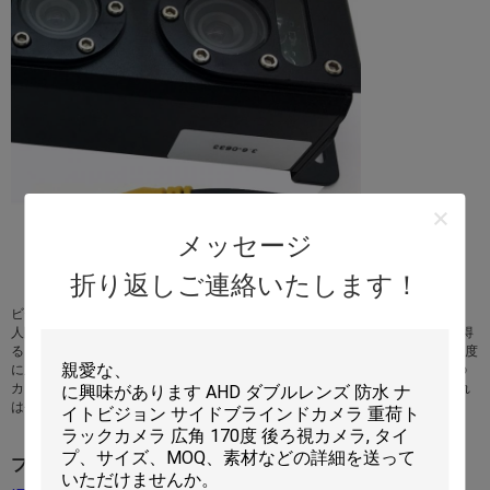
メッセージ
折り返しご連絡いたします！
ビデオ反対システムの第三世代は高度のスマートなカウントの技術に基づき、
人間の形態学上の特徴（ヘッド・アンド・ショルダー）およびOn&Offに車を得
ることの人間の動きの状態の検出によって高精度達成します。第2生成は高精度
に主に独特、混雑させたグループにもかかわらず、closthesで、等色。各々の
カウントのカメラは乗客を断続的に検出人間および目的を区別できます。それ
は公共交通機関の企業および政府のための重要なシステムになります。
プラットホーム ショー